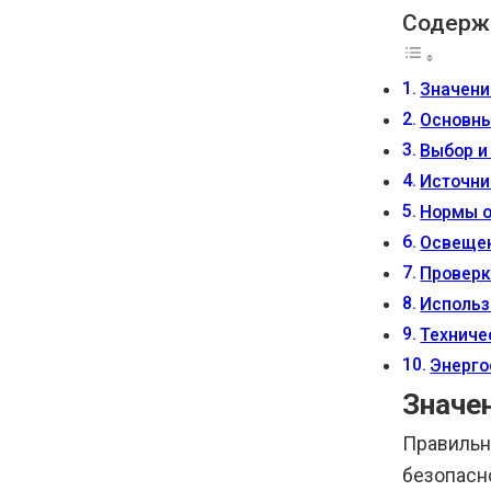
Содерж
Значени
Основны
Выбор и
Источни
Нормы о
Освещен
Проверк
Использ
Техниче
Энерго
Значе
Правильн
безопасн