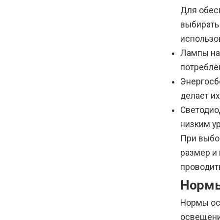
Для обес
выбирать
использов
Лампы на
потребле
Энергосб
делает и
Светодио
низким у
При выбо
размер и
проводит
Нормы
Нормы ос
освещени