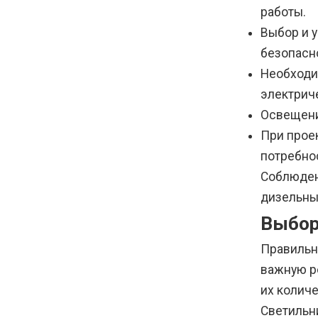
работы.
Выбор и 
безопасн
Необходи
электрич
Освещени
При прое
потребно
Соблюден
дизельны
Выбор
Правильн
важную р
их количе
Светильн