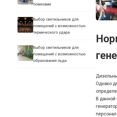
помехами
Выбор светильников для
помещений с возможностью
термического удара
Нор
Выбор светильников для
ген
помещений с возможностью
образования льда
Дизельны
Однако д
определе
В данной
генерато
персонал