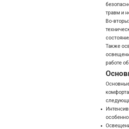
безопасн
травм и н
Во-вторы
техничес
состояни
Также ос
освещени
работе о
Основ
Основные
комфорта
следующи
Интенсив
особенно
Освещени