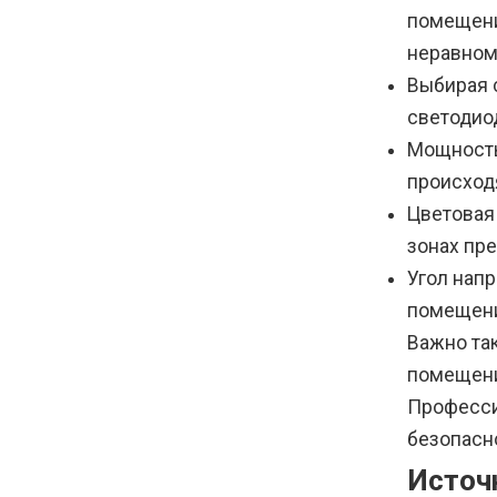
помещени
неравном
Выбирая 
светодио
Мощность
происход
Цветовая
зонах пре
Угол нап
помещени
Важно та
помещени
Професси
безопасн
Источ