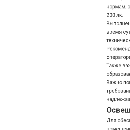
нормам, 
200 лк.
Выполнен
время су
техничес
Рекоменд
оператор
Также ва
образован
Важно по
требовани
надлежащ
Освещ
Для обес
помещени