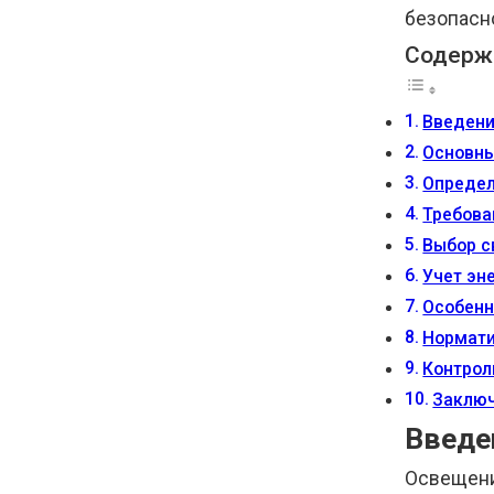
безопасн
Содерж
Введен
Основны
Определ
Требова
Выбор с
Учет эн
Особенн
Нормати
Контрол
Заклю
Введе
Освещени