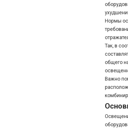
оборудов
ухудшени
Нормы ос
требован
отражате
Так, в с
составлят
общего н
освещенн
Важно по
располож
комбинир
Основ
Освещени
оборудов