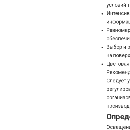
условий т
Интенсив
информац
Равномер
обеспечи
Выбор и 
на повер
Цветовая
Рекоменд
Следует 
регулиро
организо
производ
Опред
Освещени