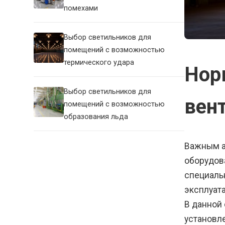
помехами
Выбор светильников для
помещений с возможностью
термического удара
Нор
Выбор светильников для
вен
помещений с возможностью
образования льда
Важным а
оборудов
специаль
эксплуат
В данной
установл