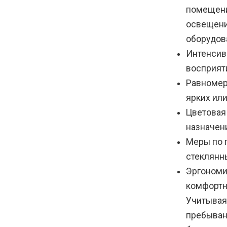
помещени
освещени
оборудов
Интенсив
восприят
Равномер
ярких или
Цветовая
назначен
Меры по 
стеклянны
Эргономи
комфортн
Учитывая
пребыван