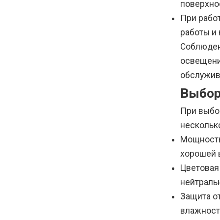
поверхно
При рабо
работы и 
Соблюден
освещени
обслужив
Выбор
При выбо
нескольк
Мощность
хорошей 
Цветовая
нейтральн
Защита о
влажност