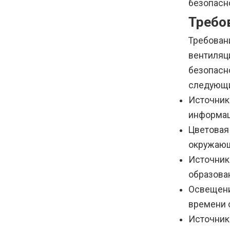
безопасно
Требо
Требован
вентиляц
безопасн
следующи
Источник
информац
Цветовая
окружающ
Источник
образован
Освещени
времени 
Источник