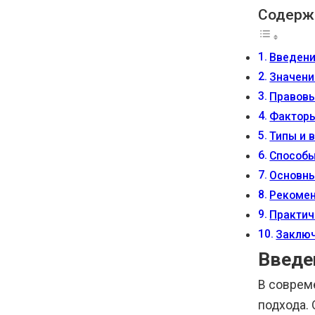
Содерж
Введен
Значени
Правовы
Факторы
Типы и 
Способы
Основны
Рекомен
Практич
Заклю
Введе
В соврем
подхода.