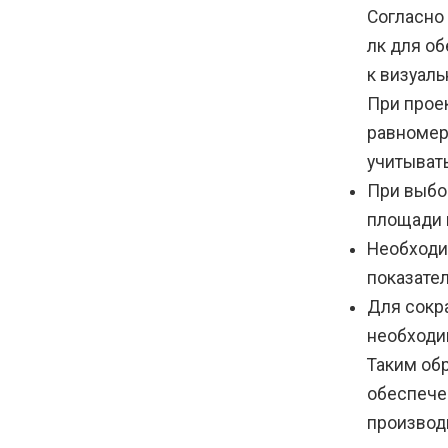
Согласно
лк для о
к визуаль
При прое
равномерн
учитыват
При выбо
площади 
Необходи
показател
Для сокр
необходи
Таким об
обеспече
производ