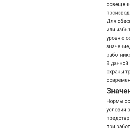
освещенн
производ
Для обес
или избы
уровню о
значение
работник
В данной
охраны т
современ
Значе
Нормы ос
условий 
предотвра
при рабо