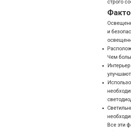
строго с
Факто
Освещенн
и безопа
освещенн
Располож
Чем боль
Интерьер
улучшают
Использо
необходи
светодио
Светильн
необходи
Все эти 