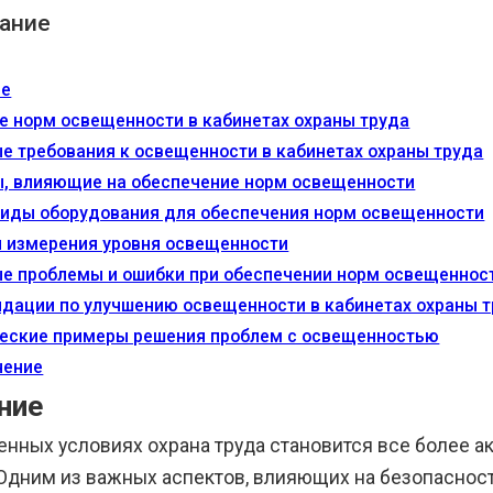
ание
ие
е норм освещенности в кабинетах охраны труда
е требования к освещенности в кабинетах охраны труда
, влияющие на обеспечение норм освещенности
виды оборудования для обеспечения норм освещенности
 измерения уровня освещенности
е проблемы и ошибки при обеспечении норм освещеннос
дации по улучшению освещенности в кабинетах охраны 
еские примеры решения проблем с освещенностью
чение
ние
енных условиях охрана труда становится все более а
 Одним из важных аспектов, влияющих на безопасност