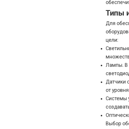
обеспечи
Типы 
Для обес
оборудов
цели:
Светильн
множеств
Лампы. В
светодиод
Датчики 
от уровн
Системы 
создават
Оптическ
Выбор об