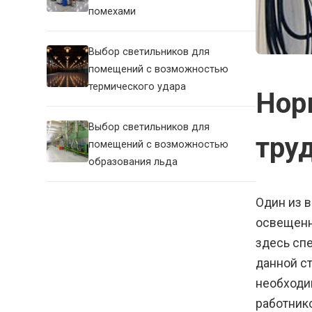
помехами
Выбор светильников для
помещений с возможностью
термического удара
Нор
Выбор светильников для
тру
помещений с возможностью
образования льда
Один из 
освещенн
здесь сп
данной с
необходи
работник