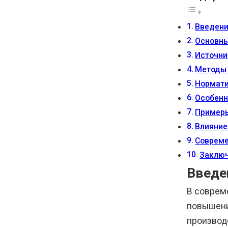
Введен
Основны
Источни
Методы 
Нормати
Особенн
Примеры
Влияние
Совреме
Заклю
Введе
В соврем
повышени
производ