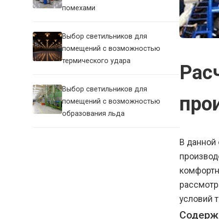
помехами
Выбор светильников для
помещений с возможностью
термического удара
Рас
Выбор светильников для
про
помещений с возможностью
образования льда
В данной
производ
комфортн
рассмотр
условий т
Содерж