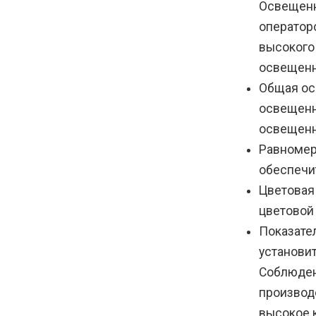
Освещенн
оператор
высокого
освещенн
Общая ос
освещенно
освещенн
Равномер
обеспечи
Цветовая
цветовой 
Показате
установи
Соблюден
производ
высокое 