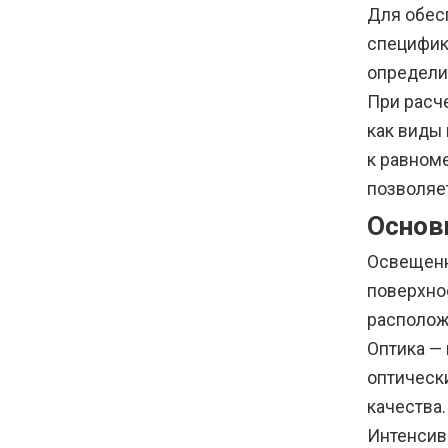
Для обес
специфик
определи
При расч
как виды
к равном
позволяе
Основ
Освещенн
поверхнос
располож
Оптика —
оптическ
качества.
Интенсив