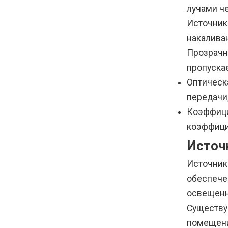
лучами че
Источник
накалива
Прозрачн
пропуска
Оптическ
передачи
Коэффици
коэффици
Источ
Источник
обеспече
освещенн
Существу
помещени