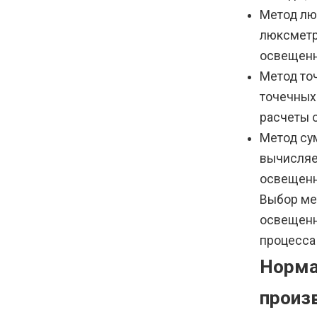
Метод лю
люксметр
освещенн
Метод то
точечных
расчеты 
Метод су
вычисляе
освещенн
Выбор ме
освещенн
процесса
Норма
произ