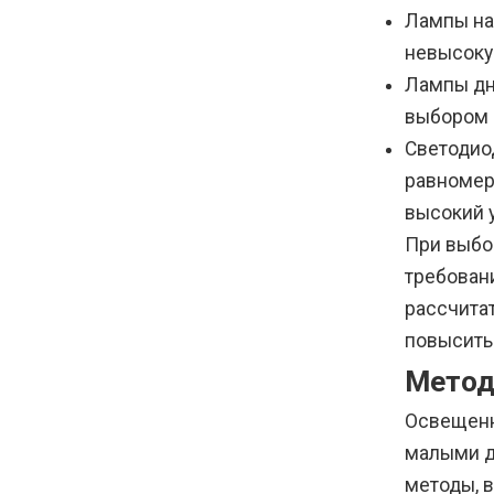
Лампы на
невысоку
Лампы дн
выбором 
Светодио
равномер
высокий 
При выбо
требован
рассчита
повысить
Метод
Освещенн
малыми д
методы, 