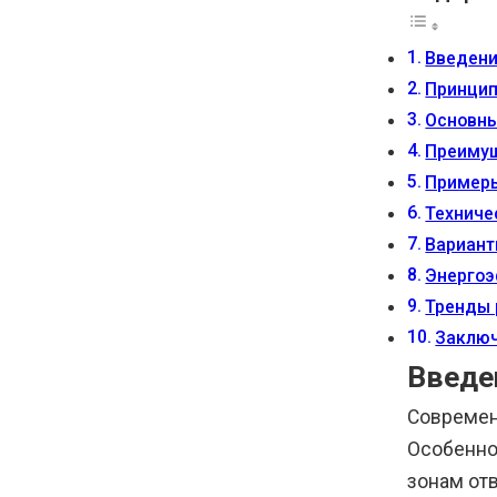
Введен
Принцип
Основны
Преимущ
Примеры
Техниче
Вариант
Энергоэ
Тренды 
Заклю
Введе
Современ
Особенно
зонам от