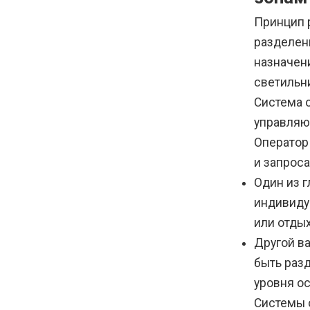
Принцип 
разделен
назначен
светильни
Система 
управляю
Оператор
и запрос
Один из 
индивиду
или отды
Другой в
быть разд
уровня о
Системы 