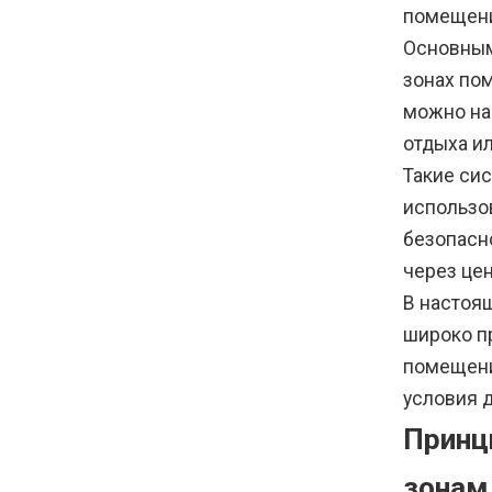
помещени
Основным
зонах по
можно на
отдыха и
Такие си
использо
безопасн
через це
В настоя
широко п
помещени
условия д
Принц
зонам