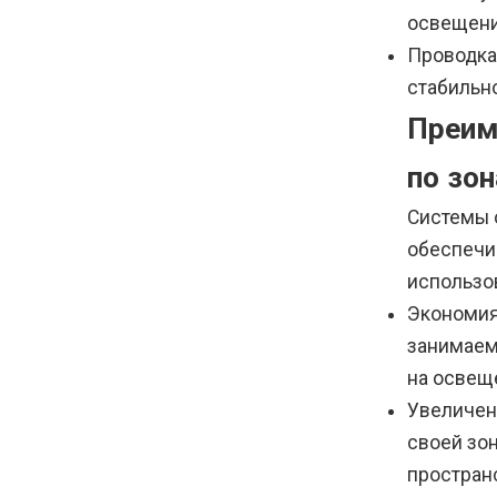
освещени
Проводка
стабильн
Преим
по зо
Системы 
обеспечи
использо
Экономия
занимаемо
на освещ
Увеличен
своей зо
простран