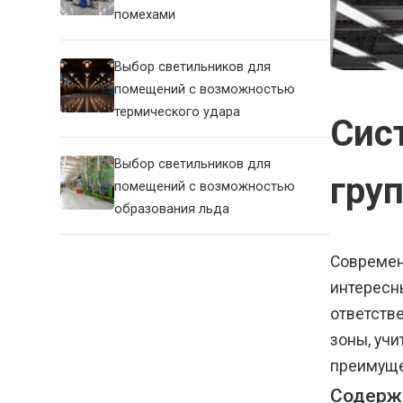
помехами
Выбор светильников для
помещений с возможностью
термического удара
Сис
Выбор светильников для
гру
помещений с возможностью
образования льда
Современ
интересн
ответств
зоны, уч
преимуще
Содерж