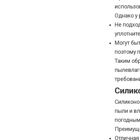
использо
Однако у 
Не подхо
уплотните
Могут бы
поэтому 
Таким об
пылевлаг
требован
Силик
Силиконо
пыли и в
погодным
Преимуще
Отличная