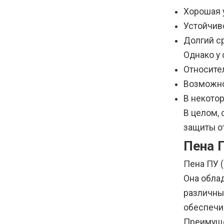
Хорошая 
Устойчив
Долгий с
Однако у 
Относите
Возможно
В некото
В целом,
защиты от
Пена 
Пена ПУ (
Она обла
различны
обеспечи
Преимуще