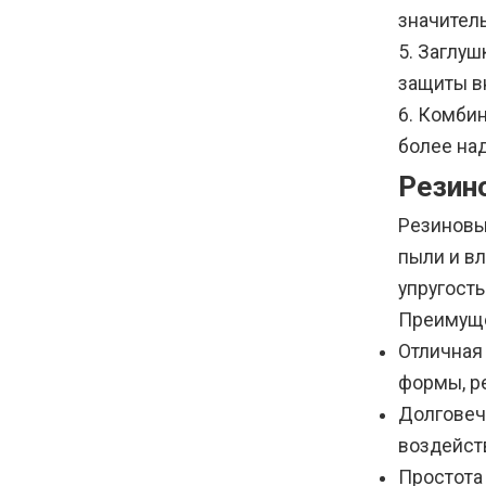
значител
5. Заглу
защиты вн
6. Комби
более на
Резин
Резиновы
пыли и в
упругост
Преимуще
Отличная
формы, р
Долговеч
воздейст
Простота