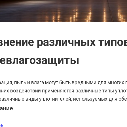
внение различных типо
евлагозащиты
ация, пыль и влага могут быть вредными для многих 
шних воздействий применяются различные типы уплот
различные виды уплотнителей, используемых для об
ание
ие