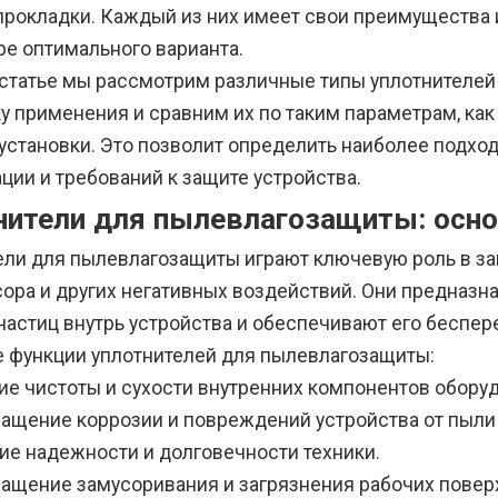
 прокладки. Каждый из них имеет свои преимущества 
ре оптимального варианта.
 статье мы рассмотрим различные типы уплотнителей
у применения и сравним их по таким параметрам, как
 установки. Это позволит определить наиболее подхо
ции и требований к защите устройства.
нители для пылевлагозащиты: осн
ели для пылевлагозащиты играют ключевую роль в за
усора и других негативных воздействий. Они предна
частиц внутрь устройства и обеспечивают его беспер
 функции уплотнителей для пылевлагозащиты:
ие чистоты и сухости внутренних компонентов обору
ащение коррозии и повреждений устройства от пыли 
е надежности и долговечности техники.
ащение замусоривания и загрязнения рабочих повер