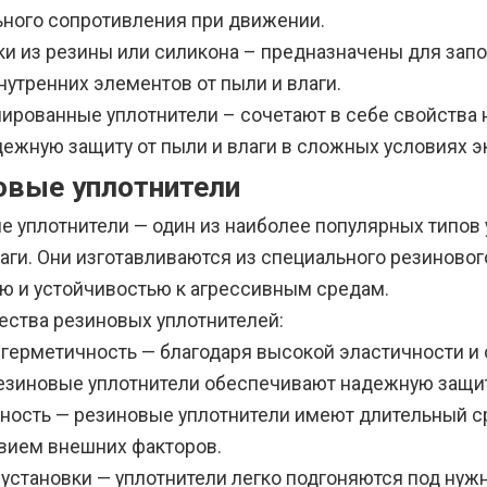
ьного сопротивления при движении.
шки из резины или силикона – предназначены для зап
утренних элементов от пыли и влаги.
нированные уплотнители – сочетают в себе свойства 
дежную защиту от пыли и влаги в сложных условиях э
овые уплотнители
е уплотнители — один из наиболее популярных типов
лаги. Они изготавливаются из специального резиново
ью и устойчивостью к агрессивным средам.
ства резиновых уплотнителей:
 герметичность — благодаря высокой эластичности и
езиновые уплотнители обеспечивают надежную защиту
ность — резиновые уплотнители имеют длительный ср
вием внешних факторов.
 установки — уплотнители легко подгоняются под нуж