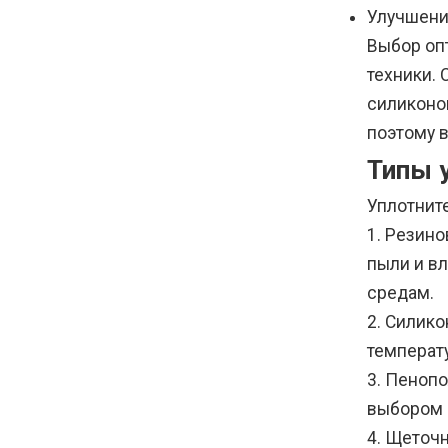
Улучшени
Выбор опт
техники.
силиконо
поэтому 
Типы 
Уплотните
1. Резин
пыли и в
средам.
2. Силик
температ
3. Пеноп
выбором 
4. Щеточн