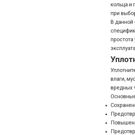
кольца и
при выбо
В данной
специфик
простота
эксплуата
Уплот
Уплотнит
влаги, м
вредных 
Основные
Сохранен
Предотвр
Повышени
Предотвр